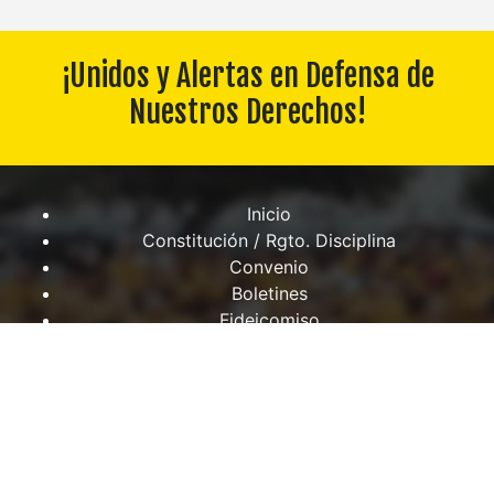
¡Unidos y Alertas en Defensa de
Nuestros Derechos!
Inicio
Constitución / Rgto. Disciplina
Convenio
Boletines
Fideicomiso
Descargas
Contáctanos
Galería
Diseño y mantenimiento por
multimedias
.